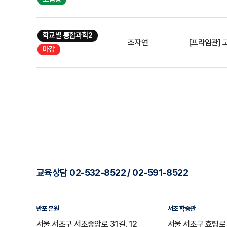
학교별 통합과학2
조자연
[프라임관] 
마감
교육상담 02-532-8522 / 02-591-8522
반포 본원
서초 학종관
서울 서초구 서초중앙로 31길, 12
서울 서초구 효령로 