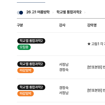
26 고1 여름방학
학교별 통합과학2
구분
강사
강의명
학교별 통합과학2
★ 고등1 각
모집중
학교별 통합과학2
서정남
경정숙
마감임박
학교별 통합과학2
경정숙
[반포본원] 
서정남
마감임박