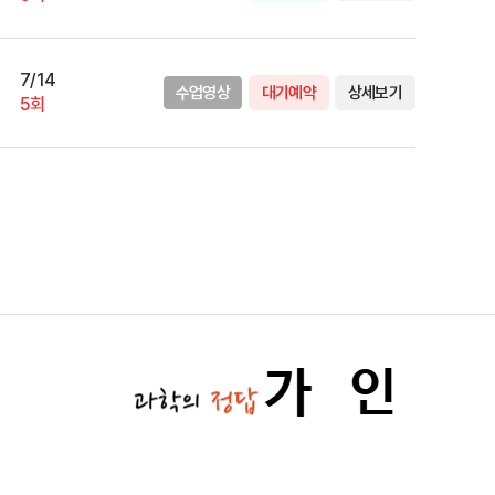
7/14
수업영상
대기예약
상세보기
5회