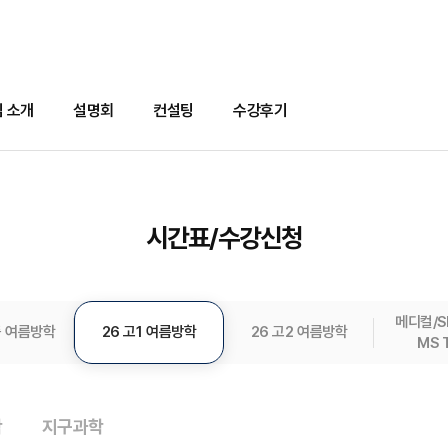
 소개
설명회
컨설팅
수강후기
시간표/수강신청
메디컬/
등 여름방학
26 고1 여름방학
26 고2 여름방학
MS 
학
지구과학