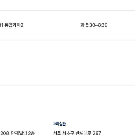
고1 통합과학2
화 5:30~8:30
프라임관
208, 만재빌딩 2층
서울 서초구 반포대로 287