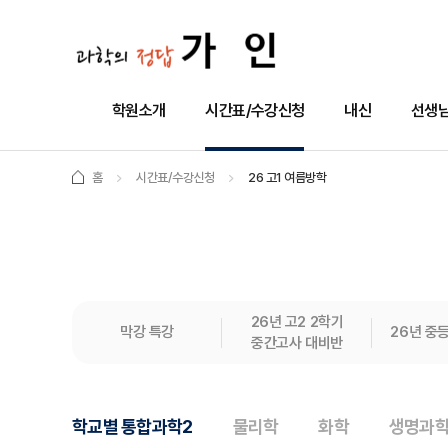
학원소개
시간표/수강신청
내신
선생님
홈
시간표/수강신청
26 고1 여름방학
26년 고2 2학기
막강 특강
26년 중
중간고사 대비반
학교별 통합과학2
물리학
화학
생명과