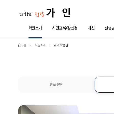
학원소개
시간표/수강신청
내신
선생님
홈
학원소개
서초 학종관
반포 본원