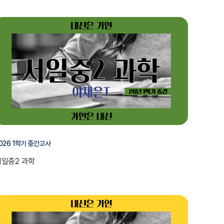
026 1학기 중간고사
서일중2 과학