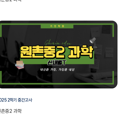
025 2학기 중간고사
원촌중2 과학