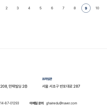
2
3
4
5
6
7
8
10
9
프라임관
208, 만재빌딩 2층
서울 서초구 반포대로 287
14-87-01293
이메일 문의
ghainedu@naver.com